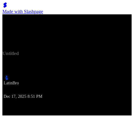
Made with Slashpage
Lumen Move
Untitled
Autor
LatinBro
Zeitpunkt der Erstellung
Dec 17, 2025 8:51 PM