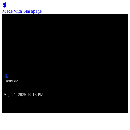
Made with Slashpage
Lumen Move
布鲁诺·马尔斯 - Treasure / ITsMe 摇摆编舞
作者
LatinBro
撰写本文时
Aug 21, 2025 10:16 PM