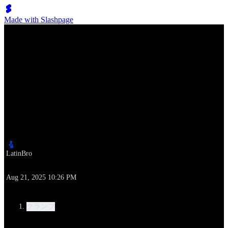
Made with Slashpage
Lumen Move
Kida vs Kidd ShowOut（Raw Battle）| ＃TBT ORIGINAL
FOOTAGE OfficialTSquadTV | Tommy The Clown
作者
LatinBro
作成時刻
Aug 21, 2025 10:26 PM
カテゴリー
クランプ