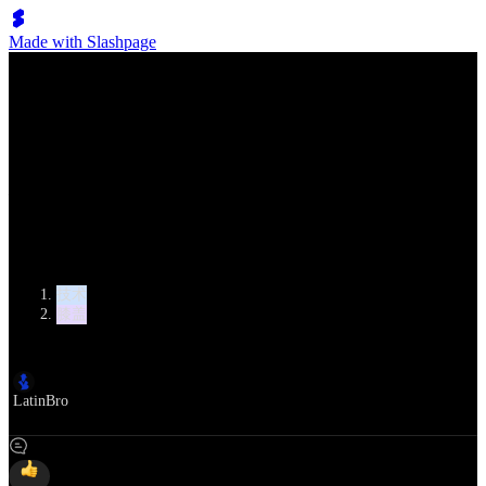
Made with Slashpage
Lumen Move
拉丁舞中的膝盖
类别
技术
膝盖
作者
LatinBro