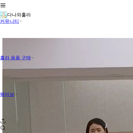
다나와훌라
커뮤니티
훌라 용품 구매
웨이브