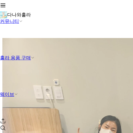
다나와훌라
커뮤니티
훌라 용품 구매
웨이브