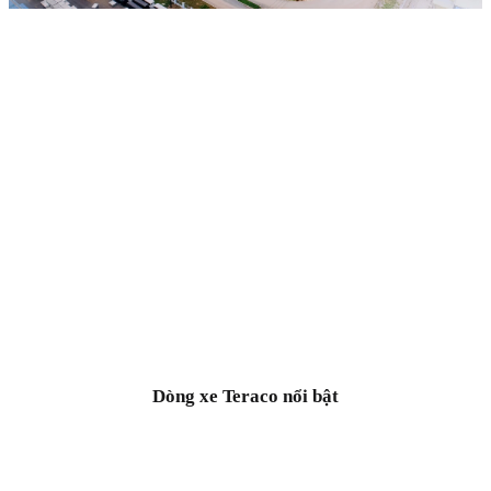
Daehan Motors
Công ty TNHH Daehan Motors được thành lập vào năm
2015, là doanh nghiệp chuyên sản xuất, lắp ráp và cung
ứng các dòng xe thương mại thương hiệu TERACO, trong
đó chủ yếu là xe tải nhẹ và xe tải VAN.
Dòng xe Teraco nổi bật