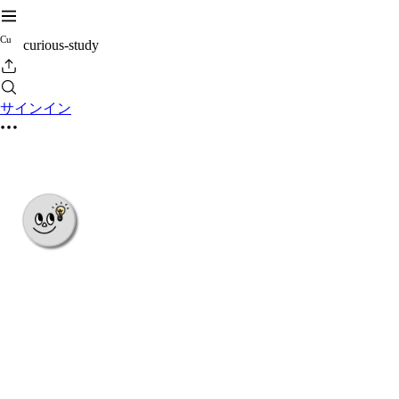
C
u
curious-study
サインイン