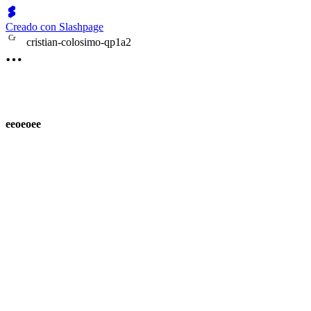
Creado con Slashpage
C
r
cristian-colosimo-qp1a2
eeoeoee