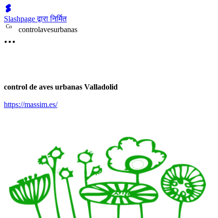
Slashpage द्वारा निर्मित
C
o
controlavesurbanas
control de aves urbanas Valladolid
https://massim.es/