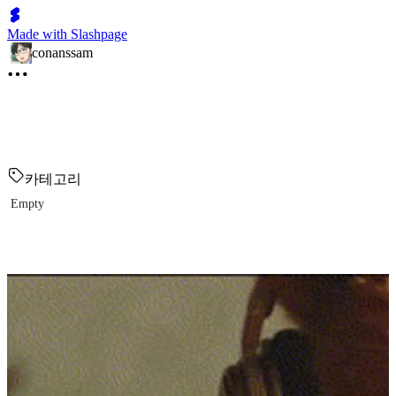
Made with Slashpage
conanssam
카테고리
Empty