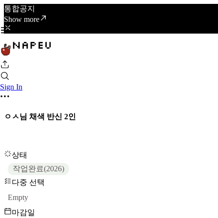
통합공지
Show more
Sign In
ㅇㅅ님 채색 반신 2인
상태
작업완료(2026)
다중 선택
Empty
마감일