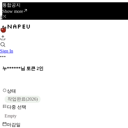
통합공지
Show more
Sign In
누******님 토큰 2인
상태
작업완료(2026)
다중 선택
Empty
마감일