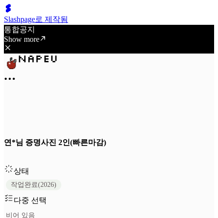
Slashpage로 제작됨
통합공지
Show more
연*님 증명사진 2인(빠른마감)
상태
작업완료(2026)
다중 선택
비어 있음