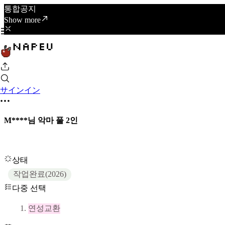
통합공지
Show more
サインイン
M****님 악마 풀 2인
상태
작업완료(2026)
다중 선택
연성교환