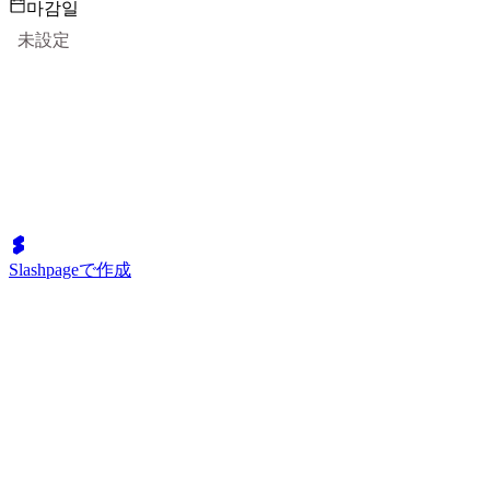
마감일
未設定
Slashpageで作成