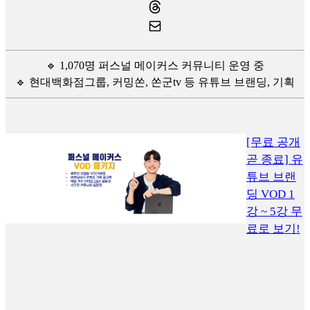
🔹 1,070명 퍼스널 메이커스 커뮤니티 운영 중
🔹 현대백화점그룹, 커밍쏜, 쏜군tv 등 유튜브 브랜딩, 기획
[무료 공개
곧 종료] 유
튜브 브랜
딩 VOD 1
강 ~ 5강 무
료로 보기!