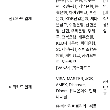
[은행] 경남은행, 광주은
[거
행, 국민은행, 기업은행, 농
명,
협은행, 아이엠뱅크, 부산
[비
신용카드 결제
은행, KDB산업은행, 새마
정보
을금고, 수협은행, 신한은
생년
행, 신협, 우리은행, 우체
앞 
국, 전북은행, 제주은행,
KEB하나은행, 씨티은행,
SC제일은행, 산림조합중
앙회, 케이뱅크, 카카오뱅
크, 토스뱅크
[VAN사] ㈜스마트로
VISA, MASTER, JCB,
카드
AMEX, Discover,
해외카드 결제
번호
Diners, 유니온페이 인터
호
내셔널
㈜비바리퍼블리카, ㈜플