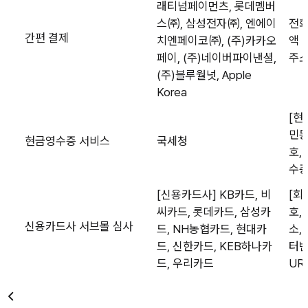
래티넘페이먼츠, 롯데멤버
스㈜, 삼성전자㈜, 엔에이
전화
간편 결제
치엔페이코㈜, (주)카카오
액 
페이, (주)네이버파이낸셜,
주
(주)블루월넛, Apple
Korea
[현
민등
현금영수증 서비스
국세청
호,
수증
[신용카드사] KB카드, 비
[회
씨카드, 롯데카드, 삼성카
호,
신용카드사 서브몰 심사
드, NH농협카드, 현대카
소,
드, 신한카드, KEB하나카
터번
드, 우리카드
UR