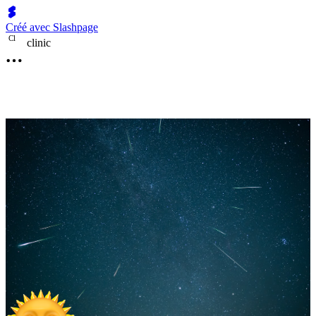
Créé avec Slashpage
C
l
clinic