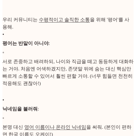
우리 커뮤니티는
수평적이고 솔직한 소통
을 위해 '평어'를 사
용해.
•
평어는 반말이 아니야
:
◦
서로 존중하고 배려하되, 나이와 직급을 떼고 동등하게 대화하
는 거야. 처음엔 어색하겠지만, 존댓말 뒤에 숨는 대신 핵심만
빠르게 소통할 수 있어서 훨씬 편할 거야. (너무 힘들면 천천히
적응해도 괜찮아!)
•
닉네임을 불러줘
:
◦
본명 대신
영어 이름이나 온라인 닉네임
을 써줘. (본인이 편하
면 한국 이름도 오케이!)