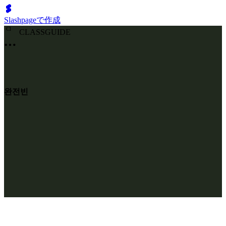
Slashpageで作成
C
l
CLASSGUIDE
완전빈