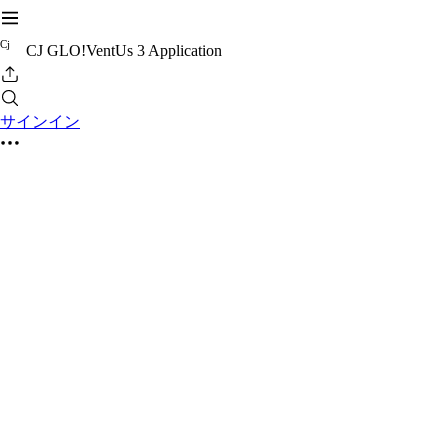
C
j
CJ GLO!VentUs 3 Application
サインイン