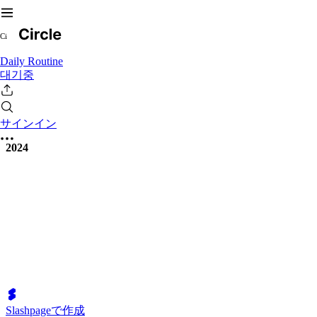
C
i
Daily Routine
대기중
サインイン
2024
Slashpageで作成