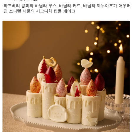
라즈베리 콩피와 바닐라 무스, 바닐라 커드, 바닐라 제누아즈가 어우러
진 소피텔 서울의 시그니처 캔들 케이크