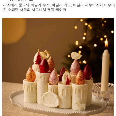
라즈베리 콩피와 바닐라 무스, 바닐라 커드, 바닐라 제누아즈가 어우러
진 소피텔 서울의 시그니처 캔들 케이크