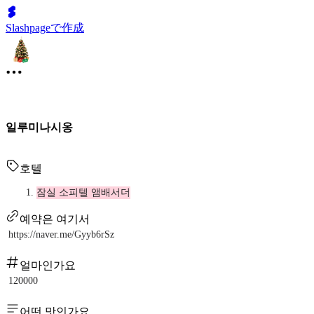
Slashpageで作成
일루미나시옹
호텔
잠실 소피텔 앰배서더
예약은 여기서
https://naver.me/Gyyb6rSz
얼마인가요
120000
어떤 맛인가요