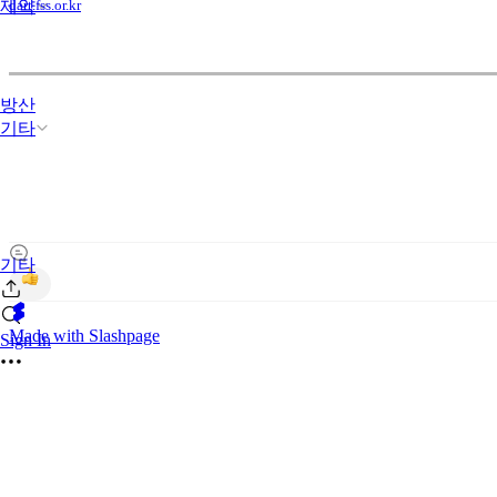
dart.fss.or.kr
제약
방산
기타
기타
Made with Slashpage
Sign In