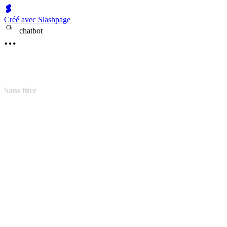
Créé avec Slashpage
C
h
chatbot
Sans titre