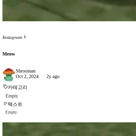
𝐼𝑛𝑠𝑡𝑎𝑔𝑟𝑎𝑚
Meow
Shrooman
Oct 2, 2024
2y ago
카테고리
Empty
텍스트
Empty