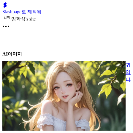
Slashpage로 제작됨
임
학
임학심's site
AI이미지
귀
염
냐