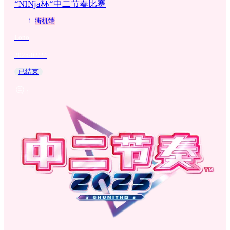
“NINja杯“中二节奏比赛
街机端
Lono
2025/02/24
已结束
1