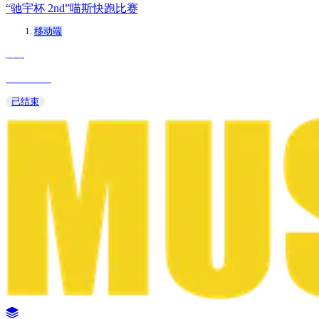
“驰宇杯 2nd”喵斯快跑比赛
移动端
古辛
2025/03/08
已结束