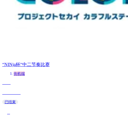
“NINja杯“中二节奏比赛
街机端
Lono
2025/02/24
已结束
1