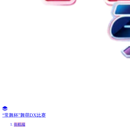
“常舞杯”舞萌DX比赛
街机端