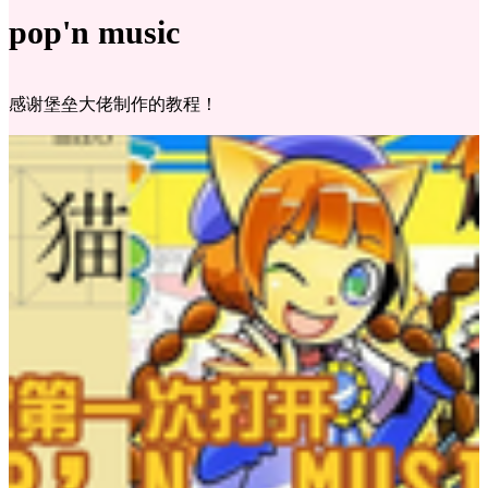
pop'n music
感谢堡垒大佬制作的教程！