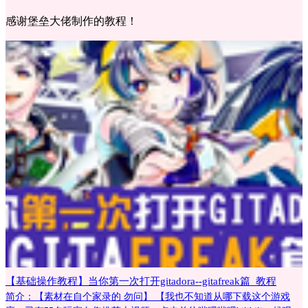
感谢堡垒大佬制作的教程！
【基础操作教程】当你第一次打开gitadora--gitafreak篇_教程
简介：【素材在自个家录的 勿问】 【我也不知道从哪下载这个游戏