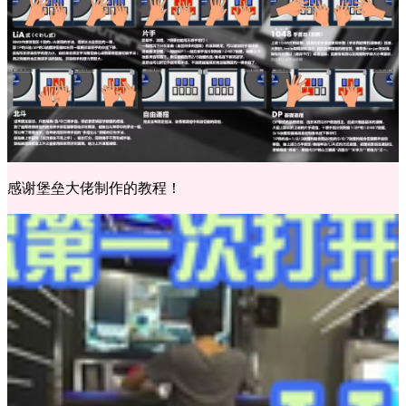
感谢堡垒大佬制作的教程！