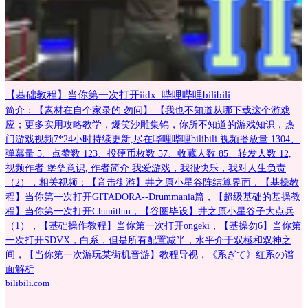
【基础教程】当你第一次打开iidx_哔哩哔哩bilibili
简介：【素材在自个家录的 勿问】 【我也不知道从哪下载这个游戏
应；更多实用攻略教学，爆笑沙雕集锦，你所不知道的游戏知识，热
门游戏视频7*24小时持续更新,尽在哔哩哔哩bilibili 视频播放量 1304、
弹幕量 5、点赞数 123、投硬币枚数 57、收藏人数 85、转发人数 12,
视频作者 堡垒意识, 作者简介 我爱游戏，我很快乐，我对人生负责
（2），相关视频：【音击街游】井之原小星谷阵结算界面，【基操教
程】当你第一次打开GITADORA--Drummania篇，【超级基础的基操教
程】当你第一次打开Chunithm，【谷圈毕设】井之原小星谷子大点兵
（1），【基础操作教程】当你第一次打开ongeki，【基操勿6】当你第
一次打开SDVX，白系，但是所有配置减半，水平介于双極和双神之
间，【当你第一次游玩某街机音游】教程导视，《系ぎて》红系の谱
面解析
bilibili.com