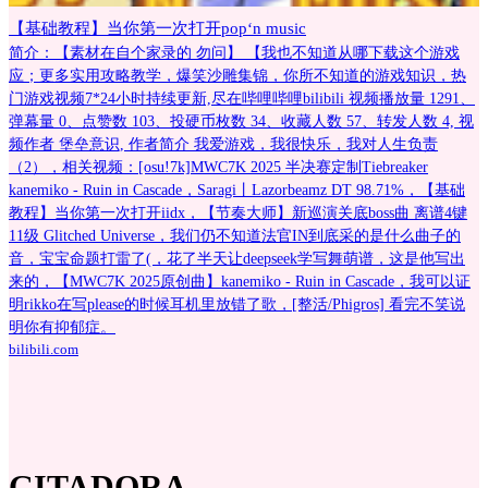
【基础教程】当你第一次打开pop‘n music
简介：【素材在自个家录的 勿问】 【我也不知道从哪下载这个游戏
应；更多实用攻略教学，爆笑沙雕集锦，你所不知道的游戏知识，热
门游戏视频7*24小时持续更新,尽在哔哩哔哩bilibili 视频播放量 1291、
弹幕量 0、点赞数 103、投硬币枚数 34、收藏人数 57、转发人数 4, 视
频作者 堡垒意识, 作者简介 我爱游戏，我很快乐，我对人生负责
（2），相关视频：[osu!7k]MWC7K 2025 半决赛定制Tiebreaker
kanemiko - Ruin in Cascade，Saragi丨Lazorbeamz DT 98.71%，【基础
教程】当你第一次打开iidx，【节奏大师】新巡演关底boss曲 离谱4键
11级 Glitched Universe，我们仍不知道法官IN到底采的是什么曲子的
音，宝宝命题打雷了(，花了半天让deepseek学写舞萌谱，这是他写出
来的，【MWC7K 2025原创曲】kanemiko - Ruin in Cascade，我可以证
明rikko在写please的时候耳机里放错了歌，[整活/Phigros] 看完不笑说
明你有抑郁症。
bilibili.com
GITADORA