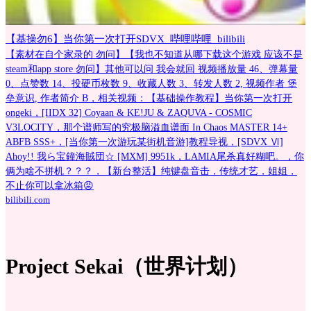
【基操勿6】当你第一次打开SDVX_哔哩哔哩_bilibili
【素材在自个家录的 勿问】【我也不知道从哪下载这个游戏 应该不是
steam和app store 勿问】其他可以问 我会就回 视频播放量 46、弹幕量
0、点赞数 14、投硬币枚数 9、收藏人数 3、转发人数 2, 视频作者 堡
垒意识, 作者简介 B，相关视频：【基础操作教程】当你第一次打开
ongeki，[IIDX 32] Coyaan & KE!JU & ZAQUVA - COSMIC
V3LOCITY，那个谱师写的究极脑溢血谱面 In Chaos MASTER 14+
ABFB SSS+，[当你第一次游玩某街机音游]教程导视，[SDVX Ⅵ]
Ahoy!! 我ら宝鐘海賊団☆ [MXM] 9951k，LAMIA尾杀真好糊吧。，你
俩为啥不拼机？？？，【新台整活】纯键盘音击，传统才艺，姐姐，
不止你可以拿冰箱😡
bilibili.com
Project Sekai（世界计划）