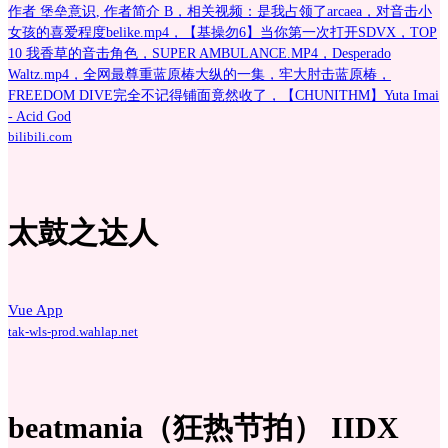
作者 堡垒意识, 作者简介 B，相关视频：是我占领了arcaea，对音击小
女孩的喜爱程度belike.mp4，【基操勿6】当你第一次打开SDVX，TOP
10 我香草的音击角色，SUPER AMBULANCE.MP4，Desperado
Waltz.mp4，全网最尊重蓝原椿大纵的一集，牢大肘击蓝原椿，
FREEDOM DIVE完全不记得铺面竟然收了，【CHUNITHM】Yuta Imai
- Acid God
bilibili.com
太鼓之达人
Vue App
tak-wls-prod.wahlap.net
beatmania（狂热节拍） IIDX