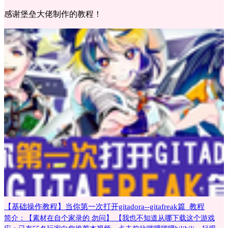
感谢堡垒大佬制作的教程！
【基础操作教程】当你第一次打开gitadora--gitafreak篇_教程
简介：【素材在自个家录的 勿问】 【我也不知道从哪下载这个游戏