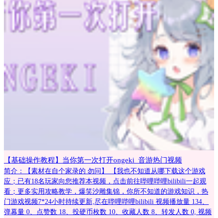
【基础操作教程】当你第一次打开ongeki_音游热门视频
简介：【素材在自个家录的 勿问】 【我也不知道从哪下载这个游戏
应；已有18名玩家向您推荐本视频，点击前往哔哩哔哩bilibili一起观
看；更多实用攻略教学，爆笑沙雕集锦，你所不知道的游戏知识，热
门游戏视频7*24小时持续更新,尽在哔哩哔哩bilibili 视频播放量 134、
弹幕量 0、点赞数 18、投硬币枚数 10、收藏人数 8、转发人数 0, 视频