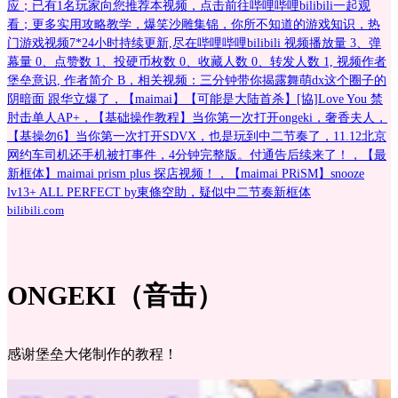
应；已有1名玩家向您推荐本视频，点击前往哔哩哔哩bilibili一起观
看；更多实用攻略教学，爆笑沙雕集锦，你所不知道的游戏知识，热
门游戏视频7*24小时持续更新,尽在哔哩哔哩bilibili 视频播放量 3、弹
幕量 0、点赞数 1、投硬币枚数 0、收藏人数 0、转发人数 1, 视频作者
堡垒意识, 作者简介 B，相关视频：三分钟带你揭露舞萌dx这个圈子的
阴暗面 跟华立爆了，【maimai】【可能是大陆首杀】[協]Love You 禁
肘击单人AP+，【基础操作教程】当你第一次打开ongeki，奢香夫人，
【基操勿6】当你第一次打开SDVX，也是玩到中二节奏了，11.12北京
网约车司机还手机被打事件，4分钟完整版。付通告后续来了！，【最
新框体】maimai prism plus 探店视频！，【maimai PRiSM】snooze
lv13+ ALL PERFECT by東條空助，疑似中二节奏新框体
bilibili.com
ONGEKI（音击）
感谢堡垒大佬制作的教程！