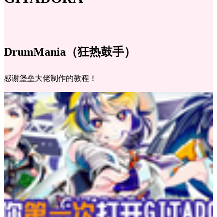
DrumMania（狂热鼓手）
感谢堡垒大佬制作的教程！