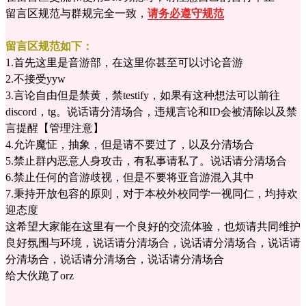
留言区规范与群规完全一致，
请务必遵守规范
留言区规范如下：
1.首先这里是音游部，在这里你甚至可以讨论音游
2.不接受yyw
3.言论自由但是禁黄，禁testify，如果有这种想法可以前往
discord，tg。说话请分清场合，违规言论和ID会被清除以及禁
言提醒【管理注意】
4.允许魔怔，抽象，但是请不要过了，以及分清场合
5.禁止群内恶意人身攻击，有私事请私了。说话请分清场合
6.禁止任何的音游歧视，但是不要将亚音游混入其中
7.秉持开放包容的原则，对于本校外校同学一视同仁，均持欢
迎态度
这希望大家能在这里有一个良好的交流体验，也烦请共同维护
良好氛围与环境，说话请分清场合，说话请分清场合，说话请
分清场合，说话请分清场合，说话请分清场合
给大伙跪了orz