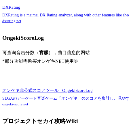
DXRating
DXRating is a maimai DX Rating analyzer, along with other features like shee
dxrating.net
OngekiScoreLog
可查询音击分数（
官服
），曲目信息的网站
*部分功能需购买オンゲキNET使用券
オンゲキ非公式スコアツール - OngekiScoreLog
SEGAのアーケード音楽ゲーム「オンゲキ」のスコアを集計し、見や
ongeki-score.net
プロジェクトセカイ攻略Wiki