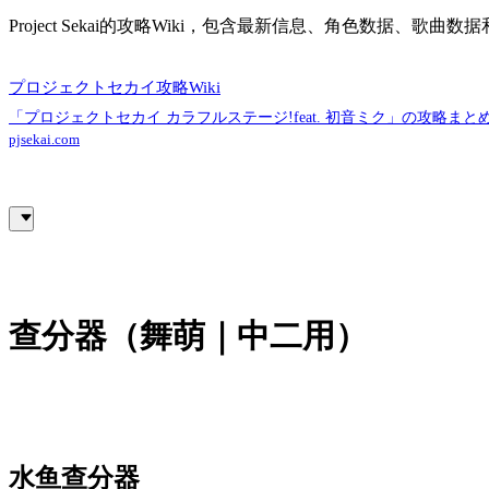
Project Sekai的攻略Wiki，包含最新信息、角色数据、歌曲数
プロジェクトセカイ攻略Wiki
「プロジェクトセカイ カラフルステージ!feat. 初音ミク」の攻略まとめ
pjsekai.com
查分器（舞萌｜中二用）
水鱼查分器