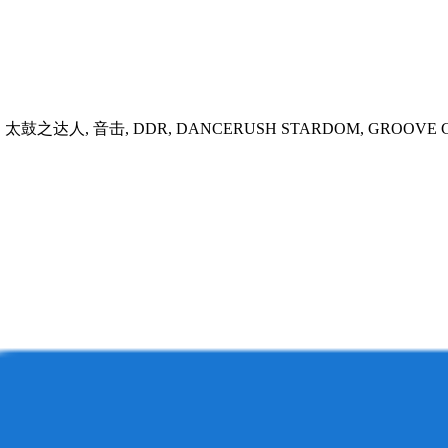
 太鼓之达人, 音击, DDR, DANCERUSH STARDOM, GROOVE COASTER