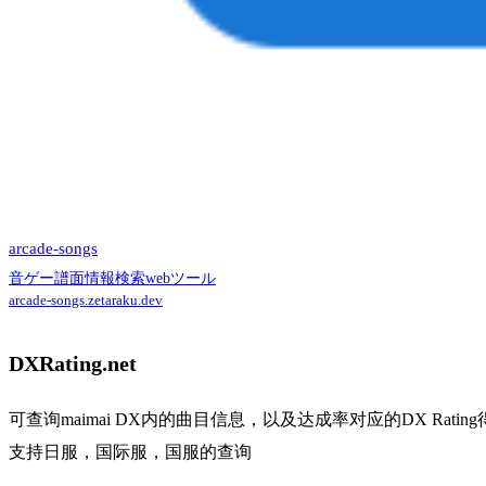
arcade-songs
音ゲー譜面情報検索webツール
arcade-songs.zetaraku.dev
DXRating.net
可查询maimai DX内的曲目信息，以及达成率对应的DX Rating
支持日服，国际服，国服的查询