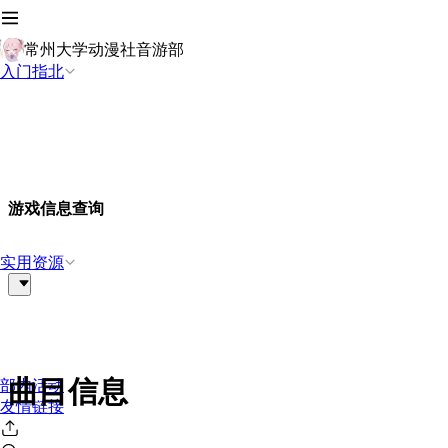
常州大学动漫社音游部
入门指北
游戏信息查询
实用资源
曲目信息
部内活动
友情链接