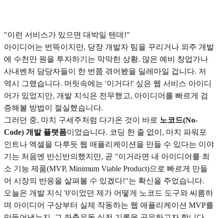
"이런 서비스가 있으면 대박일 텐데!"
아이디어는 번뜩이지만, 당장 개발자 팀을 꾸리거나 외주 개발
에 수천만 원을 투자하기는 막막한 상황. 많은 예비 창업가나
사내벤처 담당자들이 한 번쯤 겪어봤을 딜레마일 겁니다. 저
역시 그랬습니다. 머릿속에는 '이거다!' 싶은 웹 서비스 아이디
어가 있었지만, 개발 지식은 전무했고, 아이디어를 빠르게 검
증해볼 방법이 절실했습니다.
그러던 중, 마치 구세주처럼 다가온 것이 바로
노코드(No-
Code) 개발 플랫폼
이었습니다. 코딩 한 줄 없이, 마치 파워포
인트나 엑셀을 다루듯 웹 애플리케이션을 만들 수 있다는 이야
기는 처음엔 반신반의했지만, 곧 "이거라면 내 아이디어를 최
소 기능 제품(MVP, Minimum Viable Product)으로 빠르게 만들
어 시장의 반응을 살펴볼 수 있겠다!"는 확신을 주었습니다.
오늘은 개발 지식 '0'이었던 제가 어떻게 노코드 도구와 씨름하
며 아이디어 구상부터 실제 작동하는 웹 애플리케이션 MVP를
만들어냈는지, 그 좌충우돌 실전 기록을 공유하고자 합니다.