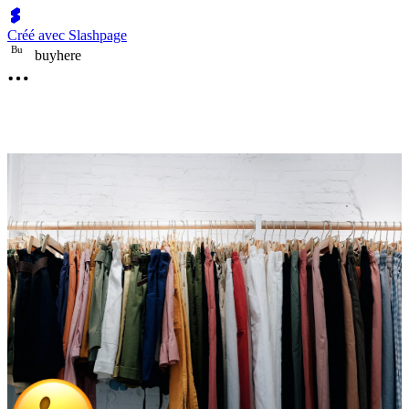
Créé avec Slashpage
B
u
buyhere