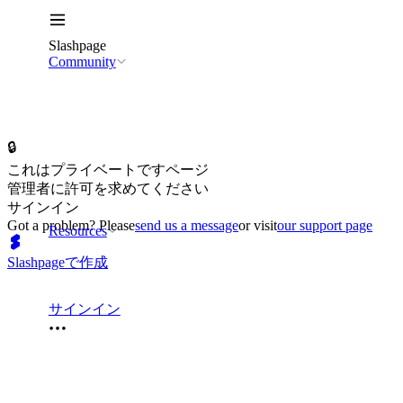
Slashpage
Community
🔒
これはプライベートですページ
管理者に許可を求めてください
サインイン
Got a problem? Please
send us a message
or visit
our support page
Resources
Slashpageで作成
サインイン