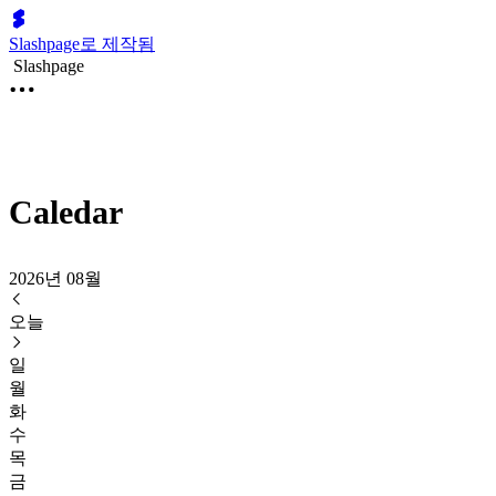
Slashpage로 제작됨
Slashpage
Caledar
2026년 08월
오늘
일
월
화
수
목
금