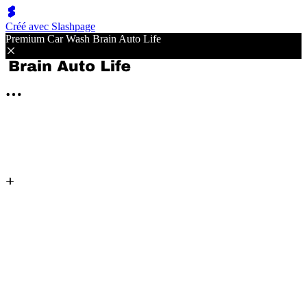
Créé avec Slashpage
Premium Car Wash Brain Auto Life
자주 물어보는 질문들