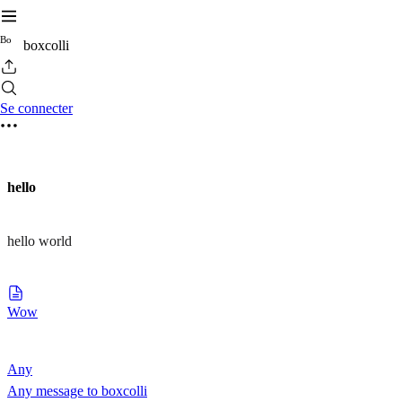
B
o
boxcolli
Se connecter
hello
hello world
Wow
Any
Any message to boxcolli