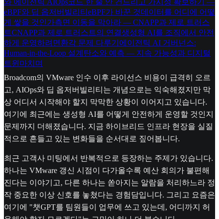
와 에이전틱 AIOps
코드 한 줄 안 건드리고 가시성 확보하기 —
eBPF와 딥 옵저버빌리티
eBPF가 바꾼 것
데이터를 어디에 어떻
게 쌓을 것인가
측면 이동을 막아라 — CNAPP과 제로 트러스
트
CNAPP과 제로 트러스트의 연결
생성형 AI를 조직에서 안전
하게 운영하려면
환각 문제 다루기
에이전틱 AI 거버넌스:
Human-in-the-Loop 설계
탄소와 예측 — 지속 가능성과 디지털
트윈
마치며
Broadcom의 VMware 인수 이후 라이선스 비용이 급격히 오르
고, AIOps와 딥 옵저버빌리티는 개념으로는 익숙해졌지만 막
상 어디서 시작해야 할지 막막한 상황이 이어지고 있습니다.
여기에 최근에는 생성형 AI를 어떻게 안전하게 운영할 것인지
문제까지 더해졌습니다. 지금 하이브리드 인프라 현장을 실질
적으로 흔들고 있는 변화들을 순서대로 짚어봅니다.
최근 고객사 미팅에서 반복적으로 등장하는 주제가 있습니다.
하나는 VMware 갱신 시점이 다가올수록 예산 회의가 불편해
진다는 이야기고, 다른 하나는 쏟아지는 알람을 처리하느라 정
작 중요한 이상 신호를 놓쳤다는 경험담입니다. 그리고 요즘은
여기에 "챗GPT를 팀원들이 업무에 쓰고 있는데, 어디까지 허