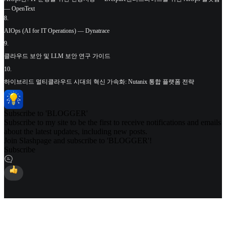
— OpenText
8
.
AIOps (AI for IT Operations) — Dynatrace
9
.
클라우드 보안 및 LLM 보안 연구 가이드
10
.
하이브리드 멀티클라우드 시대의 혁신 가속화: Nutanix 통합 플랫폼 전략
Subscribe to 'BLOGGER'
Subscribe to my site to be the first to receive notifications and emails
about the latest updates, including new posts.
Join Slashpage and subscribe to 'BLOGGER'!
Subscribe