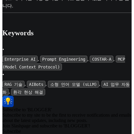
니다.
Keywords
•
,
,
,
Enterprise AI
Prompt Engineering
COSTAR-A
MCP
(Model Context Protocol)
•
,
,
,
RAG 기술
AIBots
소형 언어 모델 (sLLM)
AI 업무 자동
,
화
환각 현상 해결
Subscribe to 'BLOGGER'
Subscribe to my site to be the first to receive notifications and emails
about the latest updates, including new posts.
Join Slashpage and subscribe to 'BLOGGER'!
Subscribe