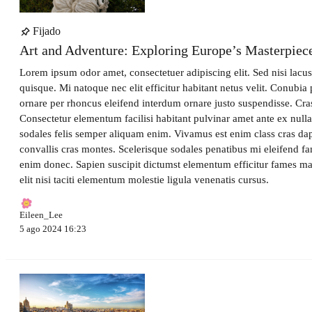
Fijado
Art and Adventure: Exploring Europe’s Masterpie
Lorem ipsum odor amet, consectetuer adipiscing elit. Sed nisi lacu
quisque. Mi natoque nec elit efficitur habitant netus velit. Conubia 
ornare per rhoncus eleifend interdum ornare justo suspendisse. Cras
Consectetur elementum facilisi habitant pulvinar amet ante ex null
sodales felis semper aliquam enim. Vivamus est enim class cras dapi
convallis cras montes. Scelerisque sodales penatibus mi eleifend f
enim donec. Sapien suscipit dictumst elementum efficitur fames m
elit nisi taciti elementum molestie ligula venenatis cursus.
Eileen_Lee
5 ago 2024 16:23