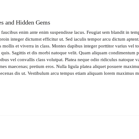
ces and Hidden Gems
s faucibus enim ante enim suspendisse lacus. Feugiat sem blandit in tem
proin integer dictumst efficitur ut. Sed iaculis tempor arcu dictum apten
 mollis et viverra in class. Montes dapibus integer porttitor varius vel 
a quis. Sagittis et dis morbi natoque velit. Quam aliquam condimentum p
bus vel convallis class volutpat. Platea neque odio ridiculus natoque va
ames maecenas; pretium eros. Nulla ligula platea aliquet posuere maximu
aecenas dis ut. Vestibulum arcu tempus etiam aliquam lorem maximus m