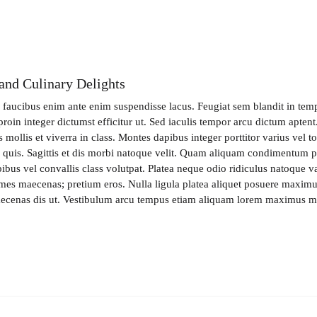
and Culinary Delights
s faucibus enim ante enim suspendisse lacus. Feugiat sem blandit in tem
proin integer dictumst efficitur ut. Sed iaculis tempor arcu dictum apten
 mollis et viverra in class. Montes dapibus integer porttitor varius vel 
a quis. Sagittis et dis morbi natoque velit. Quam aliquam condimentum p
bus vel convallis class volutpat. Platea neque odio ridiculus natoque va
ames maecenas; pretium eros. Nulla ligula platea aliquet posuere maximu
aecenas dis ut. Vestibulum arcu tempus etiam aliquam lorem maximus m