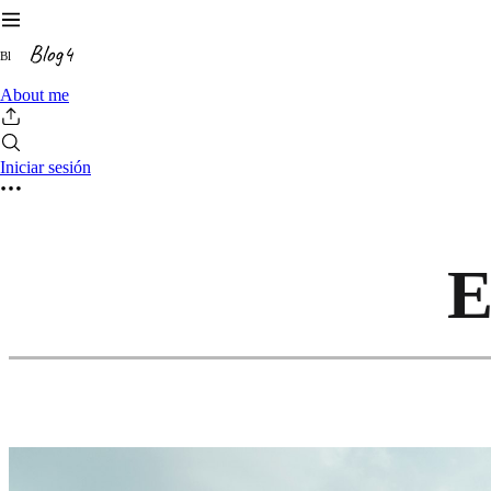
B
l
About me
Iniciar sesión
E