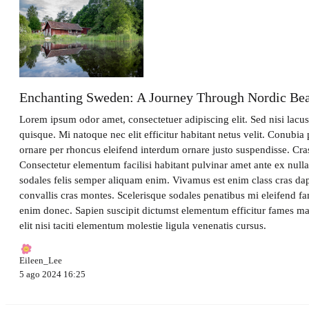
Enchanting Sweden: A Journey Through Nordic Bea
Lorem ipsum odor amet, consectetuer adipiscing elit. Sed nisi lacu
quisque. Mi natoque nec elit efficitur habitant netus velit. Conubia 
ornare per rhoncus eleifend interdum ornare justo suspendisse. Cras
Consectetur elementum facilisi habitant pulvinar amet ante ex null
sodales felis semper aliquam enim. Vivamus est enim class cras dapi
convallis cras montes. Scelerisque sodales penatibus mi eleifend f
enim donec. Sapien suscipit dictumst elementum efficitur fames m
elit nisi taciti elementum molestie ligula venenatis cursus.
Eileen_Lee
5 ago 2024 16:25