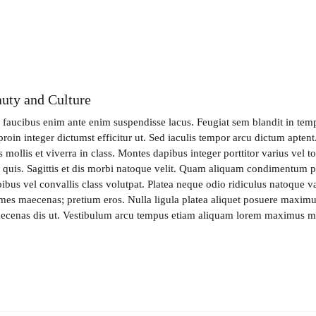
uty and Culture
s faucibus enim ante enim suspendisse lacus. Feugiat sem blandit in tem
proin integer dictumst efficitur ut. Sed iaculis tempor arcu dictum apten
 mollis et viverra in class. Montes dapibus integer porttitor varius vel 
a quis. Sagittis et dis morbi natoque velit. Quam aliquam condimentum p
bus vel convallis class volutpat. Platea neque odio ridiculus natoque va
ames maecenas; pretium eros. Nulla ligula platea aliquet posuere maximu
aecenas dis ut. Vestibulum arcu tempus etiam aliquam lorem maximus m