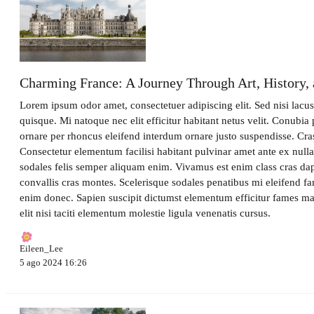
Charming France: A Journey Through Art, History, 
Lorem ipsum odor amet, consectetuer adipiscing elit. Sed nisi lacu
quisque. Mi natoque nec elit efficitur habitant netus velit. Conubia 
ornare per rhoncus eleifend interdum ornare justo suspendisse. Cras
Consectetur elementum facilisi habitant pulvinar amet ante ex null
sodales felis semper aliquam enim. Vivamus est enim class cras dapi
convallis cras montes. Scelerisque sodales penatibus mi eleifend f
enim donec. Sapien suscipit dictumst elementum efficitur fames m
elit nisi taciti elementum molestie ligula venenatis cursus.
Eileen_Lee
5 ago 2024 16:26