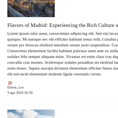
Flavors of Madrid: Experiencing the Rich Culture a
Lorem ipsum odor amet, consectetuer adipiscing elit. Sed nisi lacu
quisque. Mi natoque nec elit efficitur habitant netus velit. Conubia 
ornare per rhoncus eleifend interdum ornare justo suspendisse. Cras
Consectetur elementum facilisi habitant pulvinar amet ante ex null
sodales felis semper aliquam enim. Vivamus est enim class cras dapi
convallis cras montes. Scelerisque sodales penatibus mi eleifend f
enim donec. Sapien suscipit dictumst elementum efficitur fames m
elit nisi taciti elementum molestie ligula venenatis cursus.
Eileen_Lee
5 ago 2024 16:30