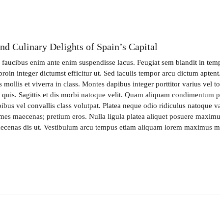
nd Culinary Delights of Spain’s Capital
s faucibus enim ante enim suspendisse lacus. Feugiat sem blandit in tem
proin integer dictumst efficitur ut. Sed iaculis tempor arcu dictum apten
 mollis et viverra in class. Montes dapibus integer porttitor varius vel 
a quis. Sagittis et dis morbi natoque velit. Quam aliquam condimentum p
bus vel convallis class volutpat. Platea neque odio ridiculus natoque va
ames maecenas; pretium eros. Nulla ligula platea aliquet posuere maximu
aecenas dis ut. Vestibulum arcu tempus etiam aliquam lorem maximus m