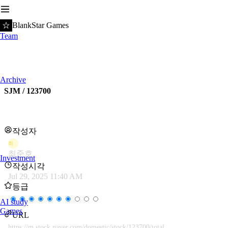
BlankStar Games
Team
Archive
SJM / 123700
작성자
최
최준호
Investment
작성시각
Jul 29, 2025 11:40 AM
등급
AI study
Games
URL
https://m.stock.naver.com/domestic/stock/123700/total