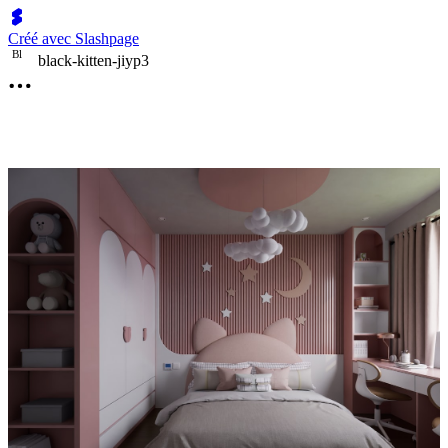
Créé avec Slashpage
B
l
black-kitten-jiyp3