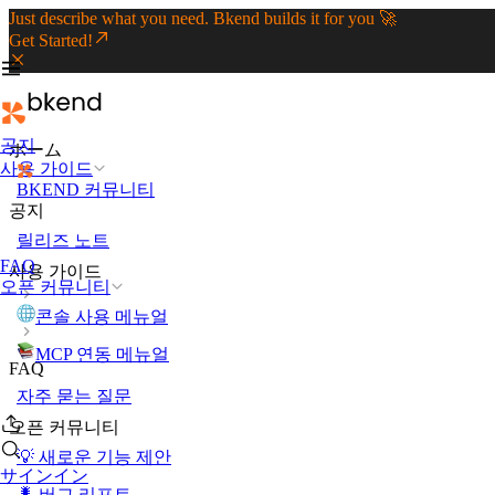
Just describe what you need. Bkend builds it for you 🚀
Get Started!
공지
ホーム
사용 가이드
BKEND 커뮤니티
공지
릴리즈 노트
FAQ
사용 가이드
오픈 커뮤니티
콘솔 사용 메뉴얼
MCP 연동 메뉴얼
FAQ
자주 묻는 질문
오픈 커뮤니티
💡 새로운 기능 제안
サインイン
🐛 버그 리포트