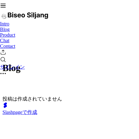
Intro
Blog
Product
Chat
Contact
Blog
サインイン
投稿は作成されていません
Slashpageで作成