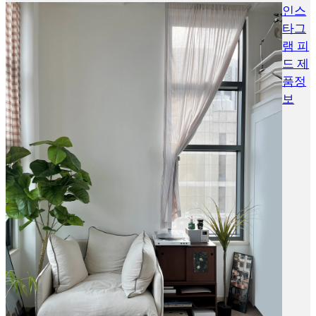
인스
타그
램 피
드 제
품정
보