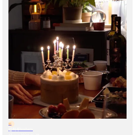
빈
빈하루binharu