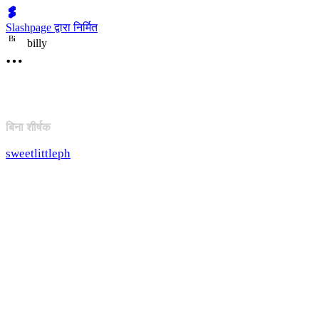
Slashpage द्वारा निर्मित
B
i
billy
बिना शीर्षक
sweetlittleph