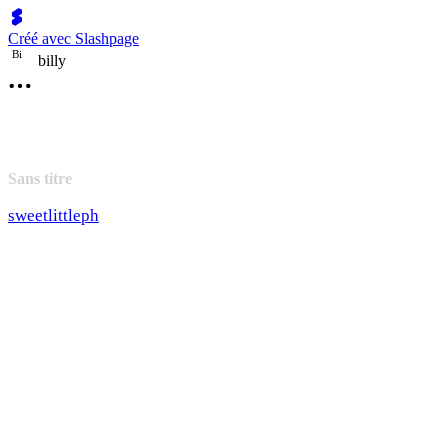
Créé avec Slashpage
B
i
billy
Sans titre
sweetlittleph